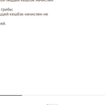
ной пиццей кешбэк начислен
 грибы;
иццей кешбэк начислен не
ей.