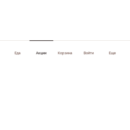
Еда
Акции
Корзина
Войти
Еще
Приложение доступно в AppStore, Google Play, AppGallery,
RuStore
Скачать приложение
Клиентам