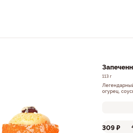
Запеченн
113 г
Легендарный
огурец, соус
309 ₽