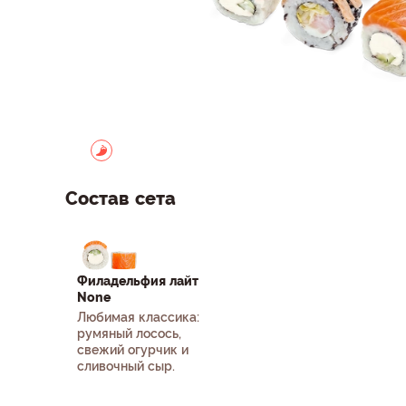
Состав сета
Филадельфия лайт
None
Любимая классика:
румяный лосось,
свежий огурчик и
сливочный сыр.