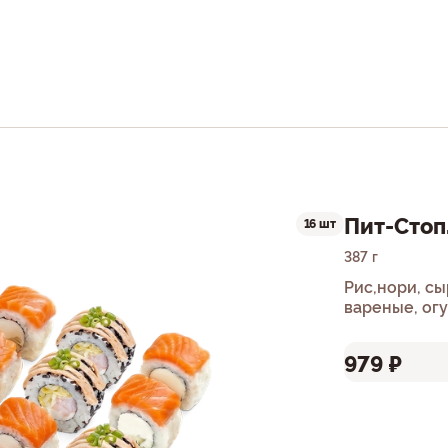
Пит-Стоп
16 шт
387 г
Рис,нори, сы
вареные, огу
зеленый
979 ₽